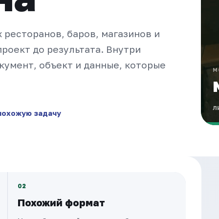
 ресторанов, баров, магазинов и
роект до результата. Внутри
кумент, объект и данные, которые
М
МОС
л
похожую задачу
СЛ
АЛК
02
Похожий формат