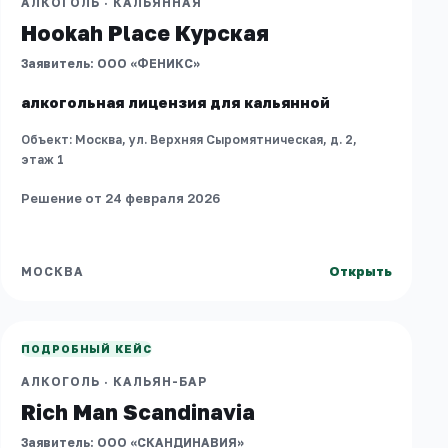
АЛКОГОЛЬ
·
КАЛЬЯННАЯ
Hookah Place Курская
Заявитель:
ООО «ФЕНИКС»
алкогольная лицензия для кальянной
Объект:
Москва, ул. Верхняя Сыромятническая, д. 2,
этаж 1
Решение от 24 февраля 2026
Открыть
МОСКВА
МОСКВА
Rich Man Scandinavia
АЛКОГОЛЬ
·
КАЛЬЯН-БАР
ПОДРОБНЫЙ КЕЙС
АЛКОГОЛЬ
·
КАЛЬЯН-БАР
Rich Man Scandinavia
Заявитель:
ООО «СКАНДИНАВИЯ»