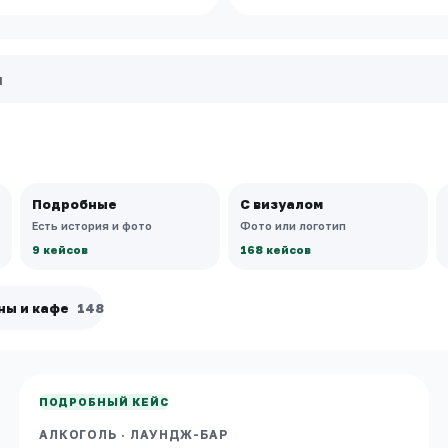
Подробные
С визуалом
Есть история и фото
Фото или логотип
9 кейсов
168 кейсов
ны и кафе
148
МОСКВА
Мята Lounge
АЛКОГОЛЬ
·
ЛАУНДЖ-БАР
ПОДРОБНЫЙ КЕЙС
АЛКОГОЛЬ
·
ЛАУНДЖ-БАР