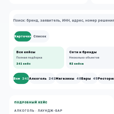
Поиск по кейсам
Карточки
Список
Все кейсы
Сети и бренды
Полная подборка
Несколько объектов
241 кейс
82 кейса
Все
241
Алкоголь
241
Магазины
48
Бары
45
Рестора
МОСКВА
Мята Platinum
АЛКОГОЛЬ
·
ЛАУНДЖ-БАР
ПОДРОБНЫЙ КЕЙС
АЛКОГОЛЬ
·
ЛАУНДЖ-БАР