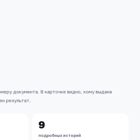
омеру документа. В карточке видно, кому выдана
ен результат.
9
подробных историй