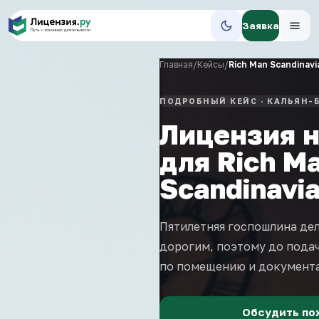
Заявка
Главная
/
Кейсы
/
Rich Man Scandinavi
ПОДРОБНЫЙ КЕЙС
·
КАЛЬЯН-
Лицензия н
для Rich M
Scandinavi
Пятилетняя госпошлина дел
дорогим, поэтому до пода
по помещению и документ
Обсудить по