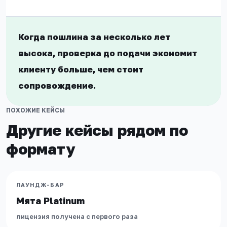
Когда пошлина за несколько лет
высока, проверка до подачи экономит
клиенту больше, чем стоит
сопровождение.
ПОХОЖИЕ КЕЙСЫ
Другие кейсы рядом по
формату
МОСКВА
Мята Platinum
АЛКОГОЛЬ
·
ЛАУНДЖ-БАР
ЛАУНДЖ-БАР
Мята Platinum
МОСКВА
лицензия получена с первого раза
Мята Lounge