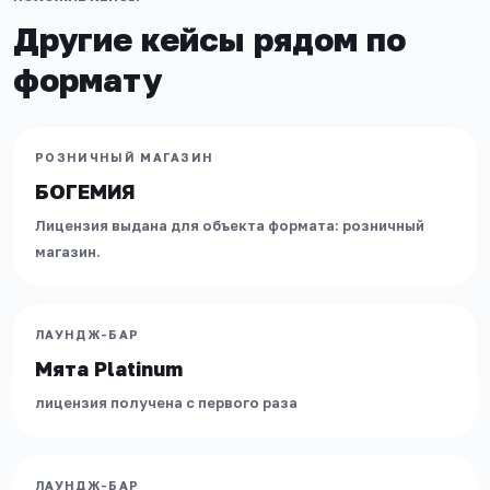
Другие кейсы рядом по
формату
МОСКОВСКАЯ ОБЛАСТЬ
БОГЕМИЯ
АЛКОГОЛЬ
·
РОЗНИЧНЫЙ МАГАЗИН
РОЗНИЧНЫЙ МАГАЗИН
БОГЕМИЯ
Лицензия выдана для объекта формата: розничный
МОСКВА
магазин.
Мята Platinum
АЛКОГОЛЬ
·
ЛАУНДЖ-БАР
ЛАУНДЖ-БАР
Мята Platinum
МОСКВА
лицензия получена с первого раза
Мята Lounge
АЛКОГОЛЬ
·
ЛАУНДЖ-БАР
ЛАУНДЖ-БАР